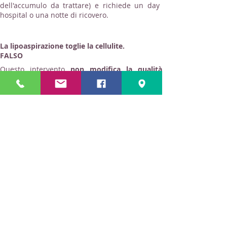
dell'accumulo da trattare) e richiede un day
hospital o una notte di ricovero.
La lipoaspirazione toglie la cellulite.
FALSO
Questo intervento
non modifica la qualità
della cute
(ad esempio la buccia d'arancia o le
ondulazioni) ma si limita a
ridurre il volume
del grasso sottocutaneo lì dove serve.
In
sostanza rimodella il "profilo" ma non la pelle.
Il grasso aspirato: torna?
FALSO
La quantità di cellule adipose in un adulto è
stabile. Ciò vuol dire che
il grasso che viene
rimosso non può tornare
. Se si riprende peso
si ingrasserà in maniera diversa ma gli
accumuli eliminati (ad esempio le "coulotte de
cheval") non tornano più. Questo non significa
che dopo una lipo si può mangiare senza
ingrassare perchè le cellule di grasso rimaste