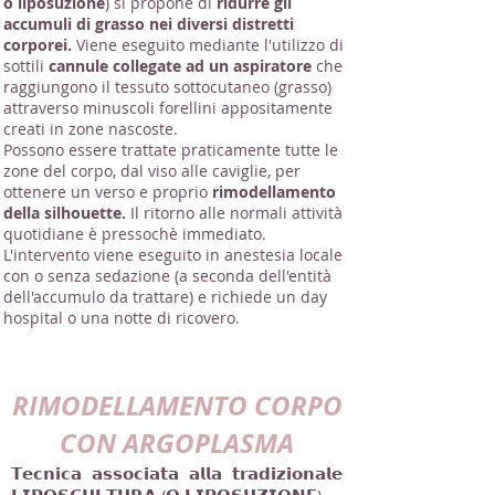
o liposuzione
) si propone di
ridurre gli
accumuli di grasso nei diversi distretti
corporei.
Viene eseguito mediante l'utilizzo di
sottili
cannule collegate ad un aspiratore
che
raggiungono il tessuto sottocutaneo (grasso)
attraverso minuscoli forellini appositamente
creati in zone nascoste.
Possono essere trattate praticamente tutte le
zone del corpo, dal viso alle caviglie, per
ottenere un verso e proprio
rimodellamento
della silhouette.
Il ritorno alle normali attività
quotidiane è pressochè immediato.
L'intervento viene eseguito in anestesia locale
con o senza sedazione (a seconda dell'entità
dell'accumulo da trattare) e richiede un day
hospital o una notte di ricovero.
RIMODELLAMENTO CORPO
CON ARGOPLASMA
𝗧𝗲𝗰𝗻𝗶𝗰𝗮 𝗮𝘀𝘀𝗼𝗰𝗶𝗮𝘁𝗮 𝗮𝗹𝗹𝗮 𝘁𝗿𝗮𝗱𝗶𝘇𝗶𝗼𝗻𝗮𝗹𝗲