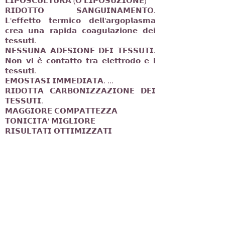
𝗟𝗜𝗣𝗢𝗦𝗖𝗨𝗟𝗧𝗨𝗥𝗔 (𝗢 𝗟𝗜𝗣𝗢𝗦𝗨𝗭𝗜𝗢𝗡𝗘)
𝗥𝗜𝗗𝗢𝗧𝗧𝗢 𝗦𝗔𝗡𝗚𝗨𝗜𝗡𝗔𝗠𝗘𝗡𝗧𝗢.
𝗟'𝗲𝗳𝗳𝗲𝘁𝘁𝗼 𝘁𝗲𝗿𝗺𝗶𝗰𝗼 𝗱𝗲𝗹𝗹'𝗮𝗿𝗴𝗼𝗽𝗹𝗮𝘀𝗺𝗮
𝗰𝗿𝗲𝗮 𝘂𝗻𝗮 𝗿𝗮𝗽𝗶𝗱𝗮 𝗰𝗼𝗮𝗴𝘂𝗹𝗮𝘇𝗶𝗼𝗻𝗲 𝗱𝗲𝗶
𝘁𝗲𝘀𝘀𝘂𝘁𝗶.
𝗡𝗘𝗦𝗦𝗨𝗡𝗔 𝗔𝗗𝗘𝗦𝗜𝗢𝗡𝗘 𝗗𝗘𝗜 𝗧𝗘𝗦𝗦𝗨𝗧𝗜.
𝗡𝗼𝗻 𝘃𝗶 𝗲̀ 𝗰𝗼𝗻𝘁𝗮𝘁𝘁𝗼 𝘁𝗿𝗮 𝗲𝗹𝗲𝘁𝘁𝗿𝗼𝗱𝗼 𝗲 𝗶
𝘁𝗲𝘀𝘀𝘂𝘁𝗶.
𝗘𝗠𝗢𝗦𝗧𝗔𝗦𝗜 𝗜𝗠𝗠𝗘𝗗𝗜𝗔𝗧𝗔. ...
𝗥𝗜𝗗𝗢𝗧𝗧𝗔 𝗖𝗔𝗥𝗕𝗢𝗡𝗜𝗭𝗭𝗔𝗭𝗜𝗢𝗡𝗘 𝗗𝗘𝗜
𝗧𝗘𝗦𝗦𝗨𝗧𝗜.
𝗠𝗔𝗚𝗚𝗜𝗢𝗥𝗘 𝗖𝗢𝗠𝗣𝗔𝗧𝗧𝗘𝗭𝗭𝗔
𝗧𝗢𝗡𝗜𝗖𝗜𝗧𝗔' 𝗠𝗜𝗚𝗟𝗜𝗢𝗥𝗘
𝗥𝗜𝗦𝗨𝗟𝗧𝗔𝗧𝗜 𝗢𝗧𝗧𝗜𝗠𝗜𝗭𝗭𝗔𝗧𝗜