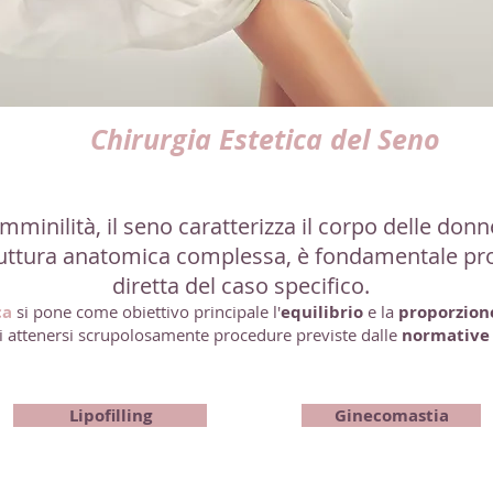
Chirurgia Estetica del Seno
inilità, il seno caratterizza il corpo delle donn
ruttura anatomica complessa, è fondamentale pr
diretta del caso specifico.
ca
si pone come obiettivo principale l'
equilibrio
e la
proporzione
i attenersi scrupolosamente procedure previste dalle
normative 
Lipofilling
Ginecomastia