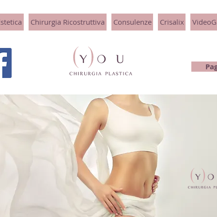
stetica
Chirurgia Ricostruttiva
Consulenze
Crisalix
VideoGa
Pag