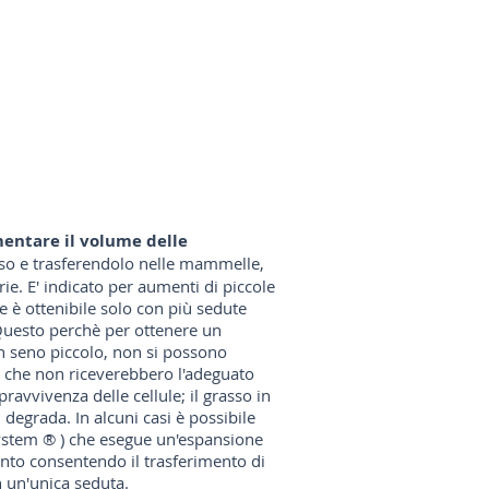
entare il volume delle
sso e trasferendolo nelle mammelle,
ie. E' indicato per aumenti di piccole
e è ottenibile solo con più sedute
Questo perchè per ottenere un
n seno piccolo, non si possono
me che non riceverebbero l'adeguato
ravvivenza delle cellule; il grasso in
 degrada. In alcuni casi è possibile
System ® ) che esegue un'espansione
nto consentendo il trasferimento di
n un'unica seduta.