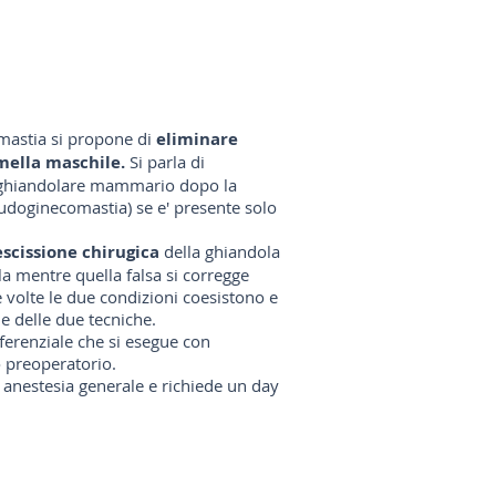
omastia si propone di
eliminare
ella maschile.
Si parla di
o ghiandolare mammario dopo la
eudoginecomastia) se e' presente solo
escissione chirugica
della ghiandola
la mentre quella falsa si corregge
 volte le due condizioni coesistono e
 delle due tecniche.
ferenziale che si esegue con
o preoperatorio.
 anestesia generale e richiede un day