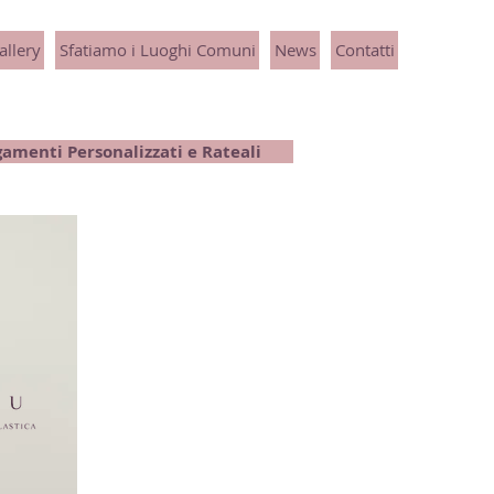
llery
Sfatiamo i Luoghi Comuni
News
Contatti
amenti Personalizzati e Rateali