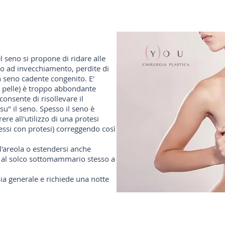
l seno si propone di ridare alle
o ad invecchiamento, perdite di
n seno cadente congenito. E'
a pelle) è troppo abbondante
consente di risollevare il
u" il seno. Spesso il seno è
ere all'utilizzo di una protesi
essi con protesi) correggendo così
ll'areola o estendersi anche
e al solco sottomammario stesso a
sia generale e richiede una notte