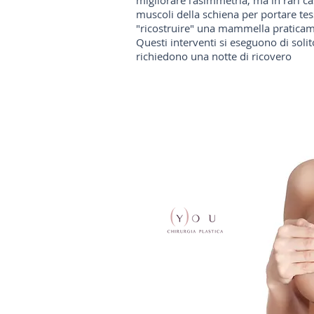
migliorare l'asimmetria, ma in rari cas
muscoli della schiena per portare tes
"ricostruire" una mammella praticam
Questi interventi si eseguono di solit
richiedono una notte di ricovero