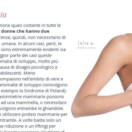
ia
one quasi costante in tutte le
o donne che hanno due
erenze, quindi, non necessitano di
 umana. In alcuni casi, però, le
a sono estremamente evidenti sia
ior parte dei casi queste
nomalia di sviluppo, molto più
ausa di disagio psicologico e
 adolescenti. Meno
ompaiono nell'ambito di vere e
 anomalie di sviluppo coinvolgono
d esempio la Sindrome di Poland).
lle asimmetrie mammarie possono
olo ad una mammella, o necessitare
volgono entrambe le ghiandole.
 utilizzare protesi mammarie per
entrambi. A volte basta solo un
 riduzione o un lifting) per