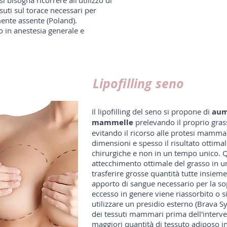
i bisogna ricorrere all'utilizzo di
suti sul torace necessari per
ente assente (Poland).
o in anestesia generale e
Lipofilling seno
Il lipofilling del seno si propone di
aum
mammelle
prelevando il proprio gra
evitando il ricorso alle protesi mammar
dimensioni e spesso il risultato ottimal
chirurgiche e non in un tempo unico. 
attecchimento ottimale del grasso in u
trasferire grosse quantità tutte insie
apporto di sangue necessario per la sop
eccesso in genere viene riassorbito o si
utilizzare un presidio esterno (Brava 
dei tessuti mammari prima dell'interve
maggiori quantità di tessuto adiposo i